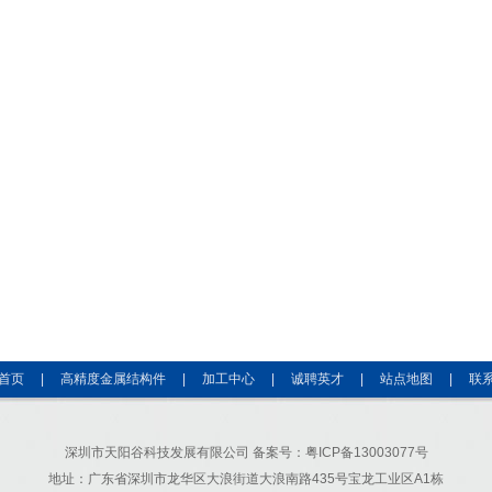
首页
|
高精度金属结构件
|
加工中心
|
诚聘英才
|
站点地图
|
联
深圳市天阳谷科技发展有限公司
备案号：粤ICP备13003077号
地址：广东省深圳市龙华区大浪街道大浪南路435号宝龙工业区A1栋