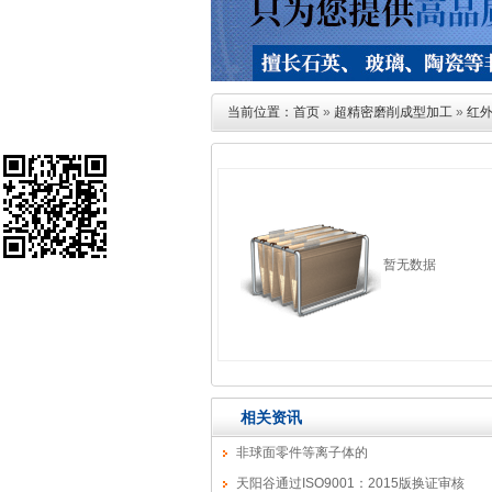
当前位置：
首页
»
超精密磨削成型加工
»
红
暂无数据
相关资讯
非球面零件等离子体的
CVM(ChemicalVaporizationMachining)技术
天阳谷通过ISO9001：2015版换证审核