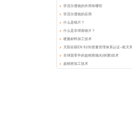
菲涅尔透镜的作用有哪些
菲涅尔透镜的应用
什么是镜片？
什么是非球面镜片？
硬脆材料加工技术
天阳谷获EN 9100质量管理体系认证--航天
面透镜的制造
非球面零件的超精密抛光(研磨)技术
超精密加工技术