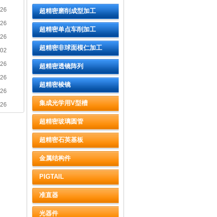
-26
超精密磨削成型加工
-26
超精密单点车削加工
-26
超精密非球面模仁加工
-02
-26
超精密透镜阵列
-26
超精密棱镜
-26
集成光学用V型槽
-26
超精密玻璃圆管
超精密石英基板
金属结构件
PIGTAIL
准直器
光器件