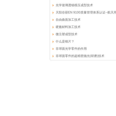
光学玻璃透镜模压成型技术
天阳谷获EN 9100质量管理体系认证--航天
面透镜的制造
自由曲面加工技术
硬脆材料加工技术
微注塑成型技术
什么是镜片？
非球面光学零件的作用
非球面零件的超精密抛光(研磨)技术