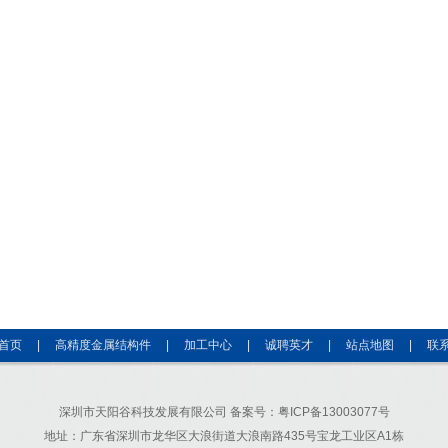
首页
|
高精度金属结构件
|
加工中心
|
诚聘英才
|
站点地图
|
联
深圳市天阳谷科技发展有限公司
备案号：粤ICP备13003077号
地址：广东省深圳市龙华区大浪街道大浪南路435号宝龙工业区A1栋